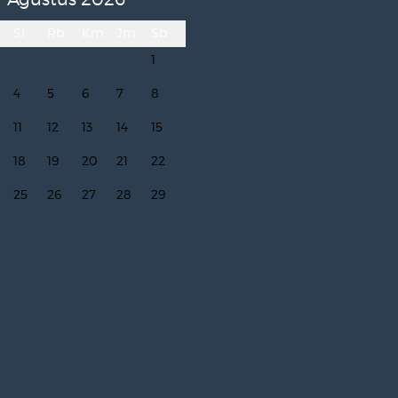
Sl
Rb
Km
Jm
Sb
1
4
5
6
7
8
11
12
13
14
15
18
19
20
21
22
25
26
27
28
29