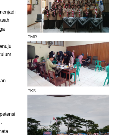
menjadi
asah.
aga
PMR
enuju
kulum
an.
PKS
petensi
.
mata