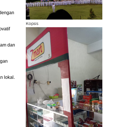
 dengan
Kopsis
ovatif
alam dan
ngan
 lokal.