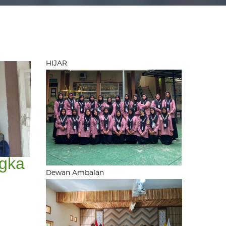
HIJAR
ngka
Dewan Ambalan