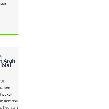
igus
a
n Arah
iblat
PUI
 Rashdul
at pukul
an kembali
a. Kegiatan