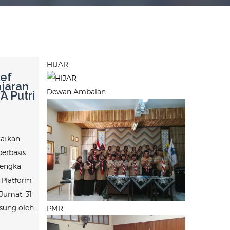
HIJAR
lef
jaran
Dewan Ambalan
A Putri
katkan
berbasis
lengka
 Platform
 Jumat, 31
gsung oleh
PMR