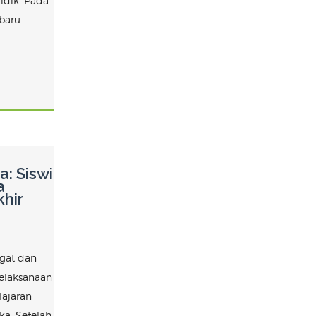
idik. Pada
 baru
: Siswi
a
hir
gat dan
pelaksanaan
lajaran
ka. Setelah