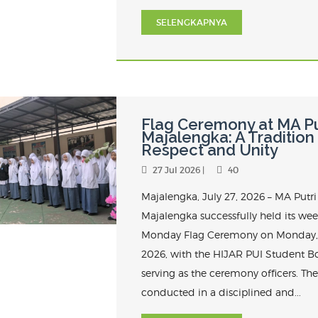
SELENGKAPNYA
Flag Ceremony at MA Pu
Majalengka: A Tradition
Respect and Unity
27 Jul 2026 |
40
Majalengka, July 27, 2026 – MA Putri
Majalengka successfully held its wee
Monday Flag Ceremony on Monday, 
2026, with the HIJAR PUI Student B
serving as the ceremony officers. Th
conducted in a disciplined and...