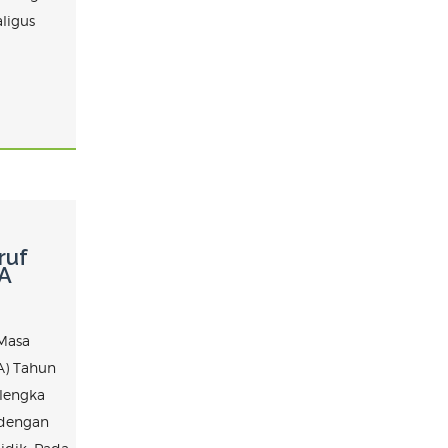
aligus
ruf
A
 Masa
A) Tahun
alengka
 dengan