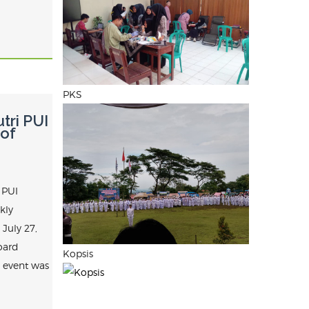
PKS
tri PUI
 of
 PUI
kly
July 27,
oard
Kopsis
e event was