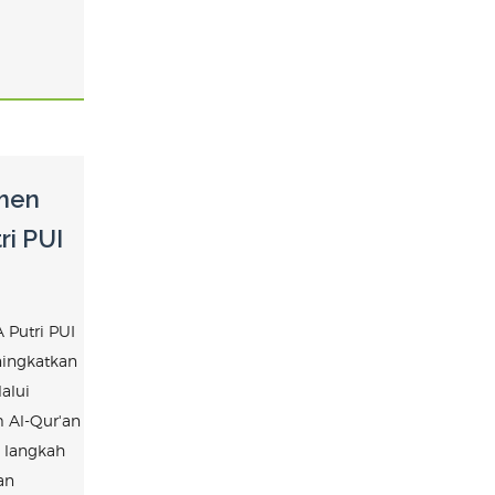
smen
ri PUI
 Putri PUI
ingkatkan
alui
 Al-Qur'an
 langkah
an