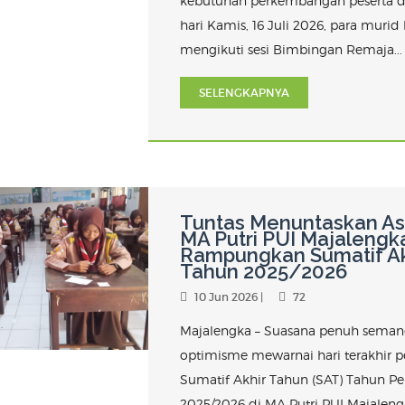
kebutuhan perkembangan peserta d
hari Kamis, 16 Juli 2026, para murid
mengikuti sesi Bimbingan Remaja...
SELENGKAPNYA
Tuntas Menuntaskan Asa
MA Putri PUI Majalengk
Rampungkan Sumatif Ak
Tahun 2025/2026
10 Jun 2026 |
72
Majalengka – Suasana penuh seman
optimisme mewarnai hari terakhir 
Sumatif Akhir Tahun (SAT) Tahun Pe
2025/2026 di MA Putri PUI Majaleng