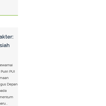
kter:
siah
ewarnai
Putri PUI
imaan
ugus Depan
pada
momentum
ru...