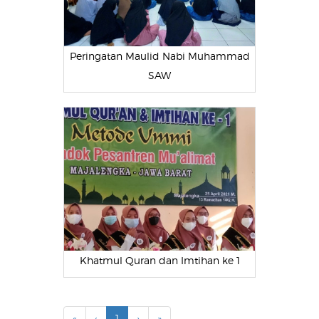
Peringatan Maulid Nabi Muhammad
SAW
Khatmul Quran dan Imtihan ke 1
«
‹
1
›
»