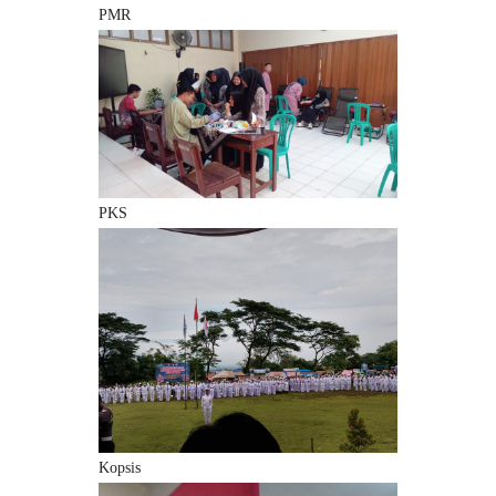
PMR
PKS
Kopsis